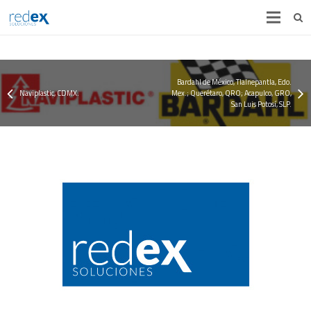
INICIO
¿QUIÉNES SOMOS?
Bardahl de México, Tlalnepantla, Edo.
Naviplastic, CDMX.
Mex.; Querétaro, QRO; Acapulco, GRO,
SOLUCIONES
San Luis Potosí, SLP.
CONSULTORIA
ALIANZAS
CASOS DE ÉXITO
CONTACTO