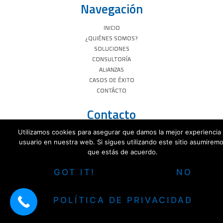
Navegación
INICIO
¿QUIÉNES SOMOS?
SOLUCIONES
CONSULTORÍA
ALIANZAS
CASOS DE ÉXITO
CONTÁCTO
Contacto
Utilizamos cookies para asegurar que damos la mejor experiencia 
usuario en nuestra web. Si sigues utilizando este sitio asumirem
que estás de acuerdo.
Copyright© 2017 Redex Soluciones S.A. de C.V.
|
Todos los derechos
GOT IT!
NO
reservados
POLÍTICA DE PRIVACIDAD