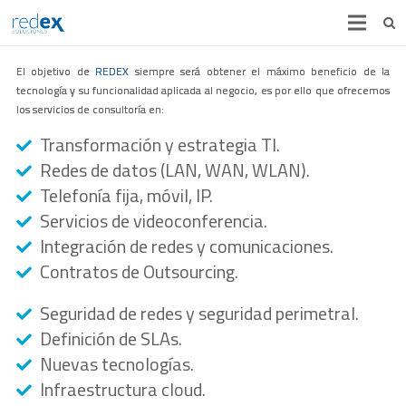
INICIO
El objetivo de
REDEX
siempre será obtener el máximo beneficio de la
tecnología y su funcionalidad aplicada al negocio, es por ello que ofrecemos
¿QUIÉNES SOMOS?
los servicios de consultoría en:
SOLUCIONES
Transformación y estrategia TI.
Redes de datos (LAN, WAN, WLAN).
CONSULTORIA
Telefonía fija, móvil, IP.
ALIANZAS
Servicios de videoconferencia.
Integración de redes y comunicaciones.
CASOS DE ÉXITO
Contratos de Outsourcing.
CONTACTO
Seguridad de redes y seguridad perimetral.
Definición de SLAs.
Nuevas tecnologías.
Infraestructura cloud.