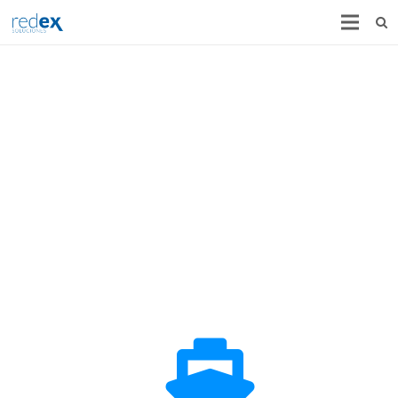
INICIO
¿QUIÉNES SOMOS?
SOLUCIONES
CONSULTORIA
ALIANZAS
CASOS DE ÉXITO
CONTACTO